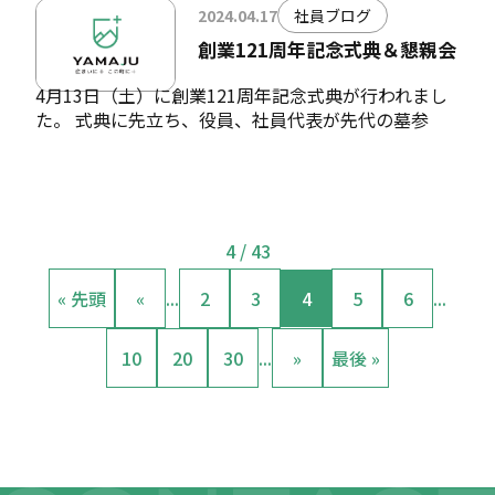
2024.04.17
社員ブログ
創業121周年記念式典＆懇親会
4月13日（土）に創業121周年記念式典が行われまし
た。 式典に先立ち、役員、社員代表が先代の墓参
4 / 43
« 先頭
«
...
2
3
4
5
6
...
10
20
30
...
»
最後 »