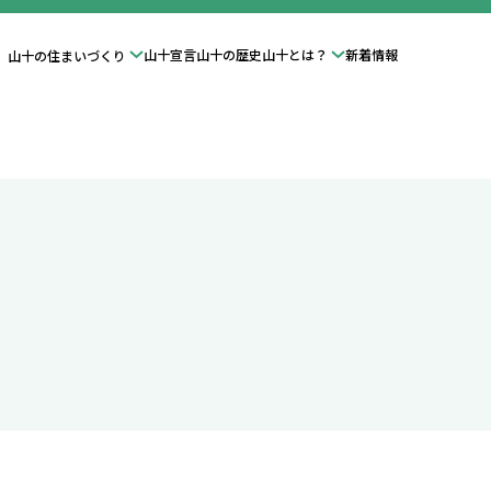
績
山十宣言
山十の歴史
山十とは？
新着情報
山十の住まいづくり