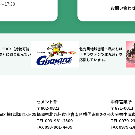
〜17:30
お問い合わ
、SDGs（持続可能
北九州地域密着！私たちは
標）に取り組んでい
「ギラヴァンツ北九州」を
応援しています。
セメント部
中津営業所
〒802-0822
〒871-0011
区横代北町2-5-25
福岡県北九州市小倉南区横代東町2-2-6
大分県中津市
TEL
093-961-2509
TEL
0979-2
FAX 093-961-4439
FAX 0979-2