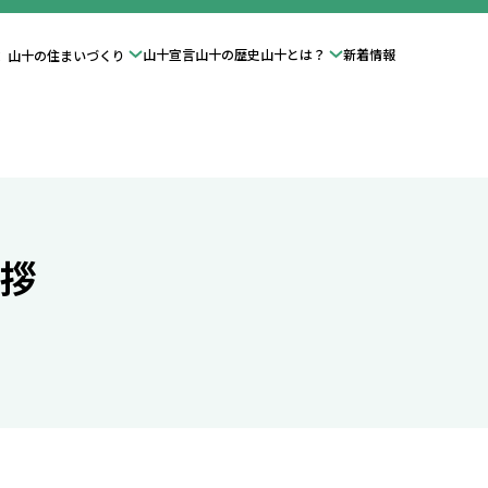
績
山十宣言
山十の歴史
山十とは？
新着情報
山十の住まいづくり
挨拶