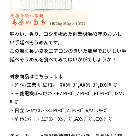
味わい、香り、コシを極めた創業明治41年のおいし
い手延べそうめんです。
この暑く長い夏をエアコンのきいた部屋でおいしい手
延べそうめんを食べてみてはいかがでしょうか？
対象商品はこちら↓↓↓
・ﾀﾞｲｷﾝ工業:ﾙｰﾑｴｱｺﾝ…RXｼﾘｰｽﾞ,AXｼﾘｰｽﾞ,DXｼﾘｰｽﾞ
・三菱電機:ﾙｰﾑｴｱｺﾝ…FZｼﾘｰｽﾞ,Zｼﾘｰｽﾞ,FLｼﾘｰｽﾞ,JXVｼ
ﾘｰｽﾞ
・日立:ﾙｰﾑｴｱｺﾝ…XJｼﾘｰｽﾞ,ZJｼﾘｰｽﾞ,V/VLｼﾘｰｽﾞ
・ﾊﾟﾅｿﾆｯｸ：ﾙｰﾑｴｱｺﾝ…Xｼﾘｰｽﾞ,AXｼﾘｰｽﾞ,EXｼﾘｰｽﾞ
各メーカー、上記対象機種1台につき そうめん1箱