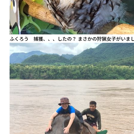
ふくろう 捕獲、、、したの？ まさかの狩猟女子がいま