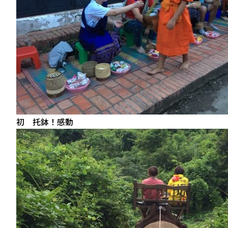
初 托鉢！感動